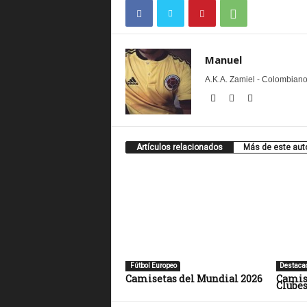
Manuel
A.K.A. Zamiel - Colombiano
Artículos relacionados
Más de este aut
Fútbol Europeo
Destaca
Camisetas del Mundial 2026
Camis
Clubes