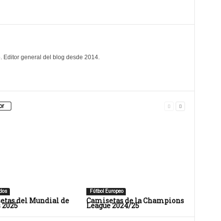
. Editor general del blog desde 2014.
or
dos
Fútbol Europeo
etas del Mundial de
Camisetas de la Champions
 2025
League 2024/25