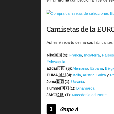
en la máxima competición a nivel de se
Camisetas de la EUR
Así es el reparto de marcas fabricantes 
Nike🇺🇸 (9):
Francia
,
Inglaterra
,
Países
Eslovaquia
.
adidas🇩🇪 (8):
Alemania
,
España
,
Bélgi
PUMA🇩🇪 (4):
Italia
,
Austria
,
Suiza
y
Re
Joma🇪🇸 (1):
Ucrania
.
Hummel🇩🇰 (1):
Dinamarca
.
JAKO🇩🇪 (1):
Macedonia del Norte
.
1
Grupo A