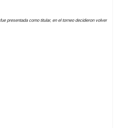
Dinamarca
ue presentada como titular, en el torneo decidieron volver
Finlandia

Bélgica
🇧