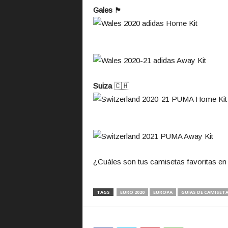
Gales
🏴󠁧󠁢󠁷󠁬󠁳󠁿
Suiza
🇨🇭
¿Cuáles son tus camisetas favoritas en 
TAGS
EURO 2020
EUROPA
GUIAS DE CAMISET