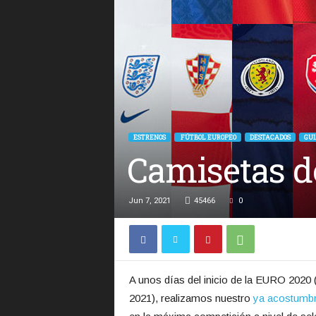
ESTRENOS
FÚTBOL EUROPEO
DESTACADOS
GUI
Camisetas d
Jun 7, 2021
45466
0
A unos días del inicio de la EURO 2020 
2021), realizamos nuestro
ya acostumbr