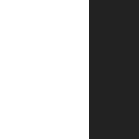
🇩🇰
🇮
🇪