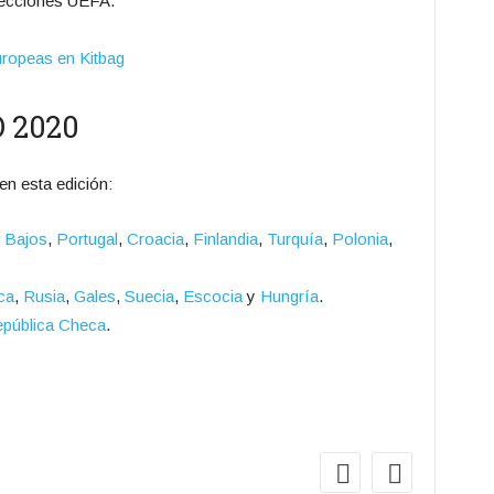
lecciones UEFA.
O 2020
en esta edición:
 Bajos
,
Portugal
,
Croacia
,
Finlandia
,
Turquía
,
Polonia
,
ca
,
Rusia
,
Gales
,
Suecia
,
Escocia
y
Hungría
.
pública Checa
.
2
Gr