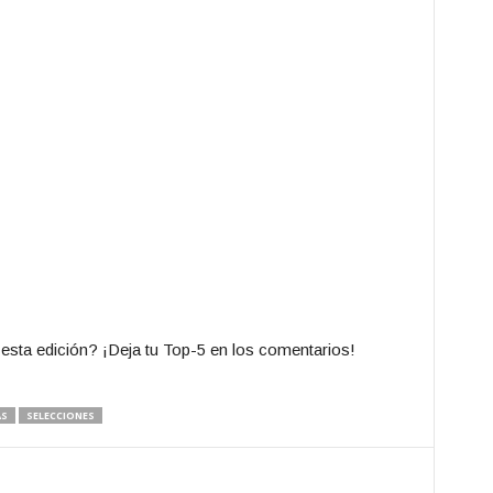
Rusia
🇷🇺
¿Cuáles so
esta edición? ¡Deja tu Top-5 en los comentarios!
AS
SELECCIONES