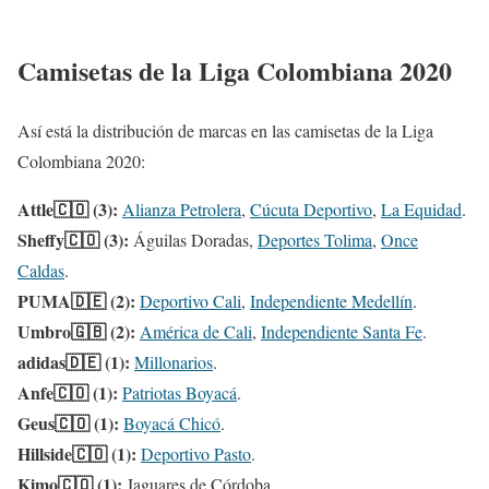
Camisetas de la Liga Colombiana 2020
Así está la distribución de marcas en las camisetas de la Liga
Colombiana 2020:
Attle🇨🇴 (3):
Alianza Petrolera
,
Cúcuta Deportivo
,
La Equidad
.
Sheffy🇨🇴 (3):
Águilas Doradas,
Deportes Tolima
,
Once
Caldas
.
PUMA🇩🇪 (2):
Deportivo Cali
,
Independiente Medellín
.
Umbro🇬🇧 (2):
América de Cali
,
Independiente Santa Fe
.
adidas🇩🇪 (1):
Millonarios
.
Anfe🇨🇴 (1):
Patriotas Boyacá
.
Geus🇨🇴 (1):
Boyacá Chicó
.
Hillside🇨🇴 (1):
Deportivo Pasto
.
Kimo🇨🇴 (1):
Jaguares de Córdoba.