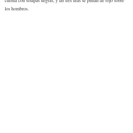
cuenta con solapas negras, y las tres tiras se pintan de rojo sobre
los hombros.