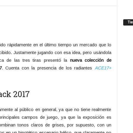
Ti
ido rápidamente en el último tiempo un mercado que lo
ibido. Justamente jugando con esa idea, pero usándola
ca de las tres tiras presentó la
nueva colección de
7
. Cuenta con la presencia de los radiantes
ACE17+
ack 2017
mente al público en general, ya que no tiene realmente
rincipales campos de juego, ya que la exposición es
binan tonos claros de grises, por supuesto, con un
os en un hipotético escenario bélico, que claramente no