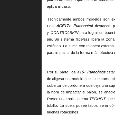
aplica al caso.
Técnicamente ambos modelos son exa
Los
ACE17+ Purecontrol
destacan p
y
CONTROLSKIN
para lograr un buen
pie. Su sistema
laceless
libera la zona
esférico. La suela con talonera externa
para impulsar de la forma más efectiva 
Por su parte, los
X16+ Purechaos
están
de aligerar un modelo que tiene como pi
cobertor de cordonera que deja una superf
la hora de impactar el balón, se añadi
Posee una malla interna
TECHFIT
que a
tobillo. La suela posee tacos semi-có
buenas rotaciones.