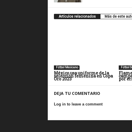
Artículos relacionados
Más de este aut
Fútbol Mexicano
Fútbol 
México usa uniforme de la
Flame
selección femenina en Copa
campe
Oro 2023
por er
DEJA TU COMENTARIO
Log in to leave a comment