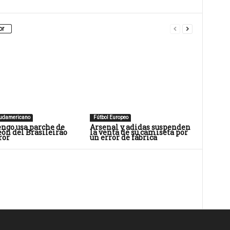
or
Sudamericano
Fútbol Europeo
ngo usa parche de
Arsenal y adidas suspenden
ón del Brasileirão
la venta de su camiseta por
ror
un error de fábrica