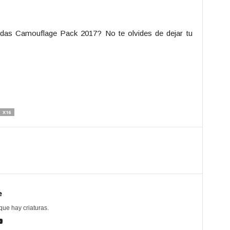
idas Camouflage Pack 2017? No te olvides de dejar tu
X16
e
ue hay criaturas.