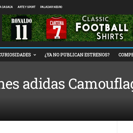
A CASACA
ARTE Y SPORT
PALADAR NEGRO
CURIOSIDADES
¿YA NO PUBLICAN ESTRENOS?
COMP
nes adidas Camoufla