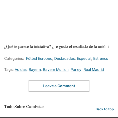
¿Qué te parece la iniciativa? ¿Te gustó el resultado de la unión?
Categories:
Fútbol Europeo
,
Destacados
,
Especial
,
Estrenos
Tags:
Adidas
,
Bayern
,
Bayern Munich
,
Parley
,
Real Madrid
Leave a Comment
Todo Sobre Camisetas
Back to top