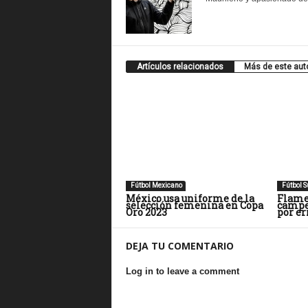
Artículos relacionados
Más de este aut
Fútbol Mexicano
Fútbol 
México usa uniforme de la
Flame
selección femenina en Copa
campe
Oro 2023
por er
DEJA TU COMENTARIO
Log in to leave a comment