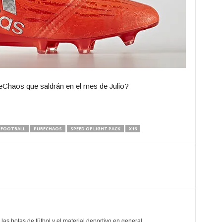
eChaos que saldrán en el mes de Julio?
¿Qué les p
Déjenos su
FOOTBALL
PURECHAOS
SPEED OF LIGHT PACK
X16
as botas de fútbol y el material deportivo en general.