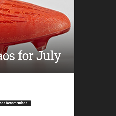
os for July
enda Recomendada