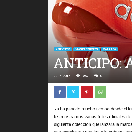
ANTICIPOS
MÁS PRODUCTOS
CALZADO
ANTICIPO: A
Jul 6, 2016
1852
0
Ya ha pasado mucho tiempo desde el la
les mostramos varias fotos oficiales d
siguiente colección que lanzará la marc
entrenamientos previos a la próxima tem