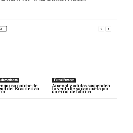
or
Sudamericano
Fútbol Europeo
ngo usa parche de
Arsenal y adidas suspenden
ón del Brasileirão
la venta de su camiseta por
ror
un error de fábrica