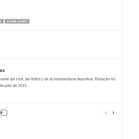
O
SILVER SPORT
os
mante del rock, del fútbol y de la indumentaria deportiva. Redactor en
e julio de 2015.
or