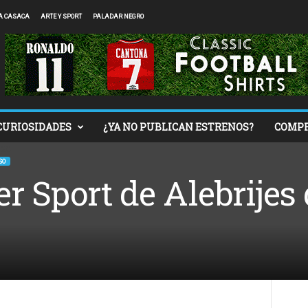
A CASACA
ARTE Y SPORT
PALADAR NEGRO
CURIOSIDADES
¿YA NO PUBLICAN ESTRENOS?
COMP
SO
er Sport de Alebrijes