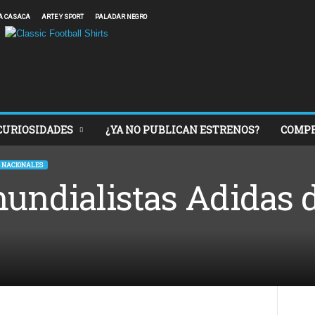
A CASACA
ARTE Y SPORT
PALADAR NEGRO
CURIOSIDADES
¿YA NO PUBLICAN ESTRENOS?
COMP
 NACIONALES
undialistas Adidas d