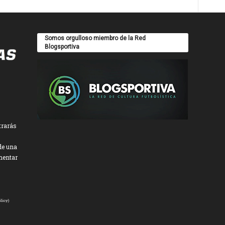
Somos orgulloso miembro de la Red
Blogsportiva
trarás
de una
mentar
licy
)