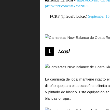
🛍️Tienda La Roja y
https://t.co/ihCjCE
pic.twitter.com/4fskYdNtPU
— FCRF (@fedefutbolcrc)
September 15
1
Local
La camiseta de local mantiene intacto el 
diseño que para esta ocasión se limita 
V pintado de blanco. Esta equipación se
blancas o rojas.