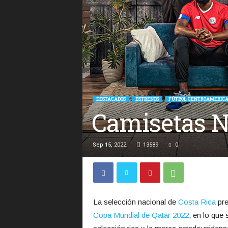
DESTACADOS
ESTRENOS
FÚTBOL CENTROAMERIC
Camisetas N
Sep 15, 2022
13589
0
La selección nacional de
Costa Rica
pre
Copa Mundial de Qatar 2022
, en lo que 