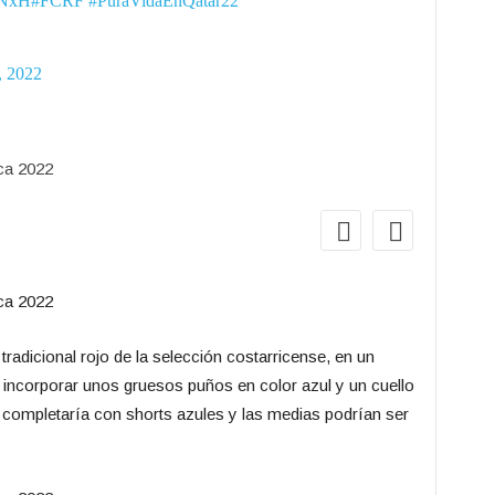
MNxH
#FCRF
#PuraVidaEnQatar22
, 2022
2
Vi
tradicional rojo de la selección costarricense, en un
El uniforme
a incorporar unos gruesos puños en color azul y un cuello
como protag
 completaría con shorts azules y las medias podrían ser
los logos y
mismo colo