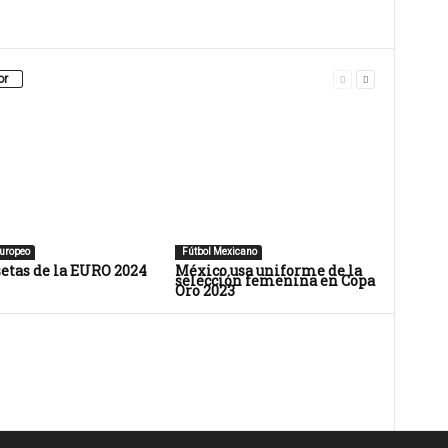
or
uropeo
Fútbol Mexicano
etas de la EURO 2024
México usa uniforme de la
selección femenina en Copa
Oro 2023