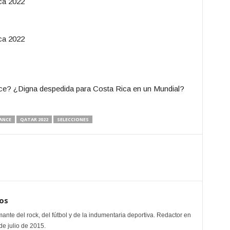
nce? ¿Digna despedida para Costa Rica en un Mundial?
¿Qué te pa
ANCE
QATAR 2022
SELECCIONES
os
mante del rock, del fútbol y de la indumentaria deportiva. Redactor en
e julio de 2015.