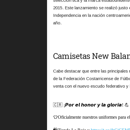
selección tica y la marca estadouniden
2015. Este lanzamiento se realizó justo 
Independencia en la nación centroameri
año.
Camisetas New Balan
Cabe destacar que entre las principales
de la Federación Costarricense de Fútbo
venta con el nuevo escudo federativo y l
🇨🇷 ¡𝙋𝙤𝙧 𝙚𝙡 𝙝𝙤𝙣𝙤𝙧 𝙮 𝙡𝙖 𝙜𝙡𝙤𝙧𝙞𝙖! 💪
👕Oficialmente nuestros uniformes para e