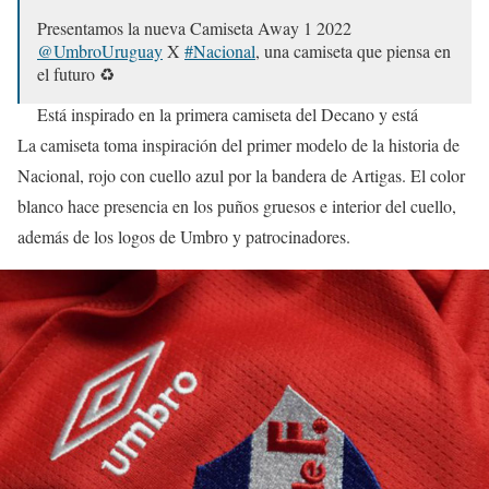
Presentamos la nueva Camiseta Away 1 2022
@UmbroUruguay
X
#Nacional
, una camiseta que piensa en
el futuro ♻️
Está inspirado en la primera camiseta del Decano y está
hecha 100% en poliéster reciclado, proveniente del reciclaje
La camiseta toma inspiración del primer modelo de la historia de
de botellas plásticas
pic.twitter.com/qctsTihKXO
Nacional, rojo con cuello azul por la bandera de Artigas. El color
— Nacional (@Nacional)
February 16, 2022
blanco hace presencia en los puños gruesos e interior del cuello,
además de los logos de Umbro y patrocinadores.