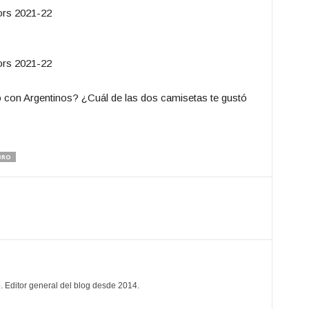
o con Argentinos? ¿Cuál de las dos camisetas te gustó
¿Qué te ha
más?
BRO
. Editor general del blog desde 2014.