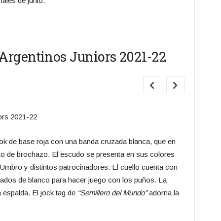
nales de junio.
Argentinos Juniors 2021-22
2
Vi
look de base roja con una banda cruzada blanca, que en
El modelo 
to de brochazo. El escudo se presenta en sus colores
puños, ahor
Umbro y distintos patrocinadores. El cuello cuenta con
recordando
tados de blanco para hacer juego con los puños. La
muchas déc
espalda. El jock tag de
“Semillero del Mundo”
adorna la
con los dem
diseño.