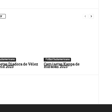
or
Sudamericano
Fútbol Sudamericano
tas Diadora de Vélez
Camisetas Kappa de
eld 2023
Huracán 2023