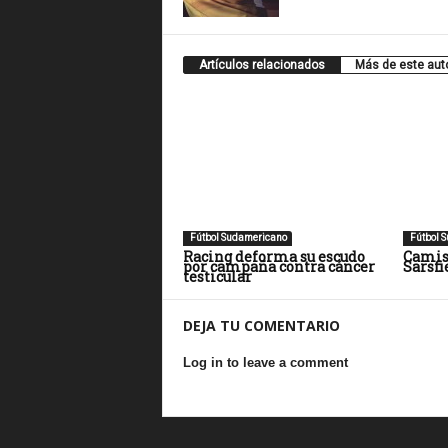
Artículos relacionados
Más de este aut
Fútbol Sudamericano
Fútbol 
Racing deforma su escudo
Camise
por campaña contra cáncer
Sarsfi
testicular
DEJA TU COMENTARIO
Log in to leave a comment