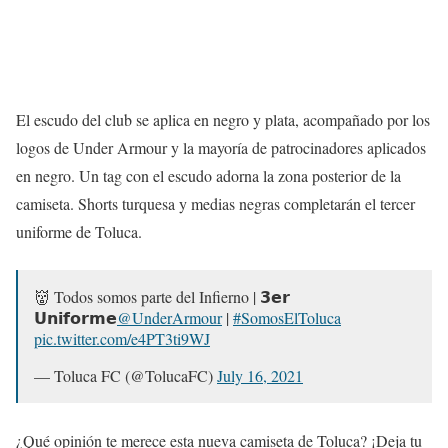
El escudo del club se aplica en negro y plata, acompañado por los
logos de Under Armour y la mayoría de patrocinadores aplicados
en negro. Un tag con el escudo adorna la zona posterior de la
camiseta. Shorts turquesa y medias negras completarán el tercer
uniforme de Toluca.
👹 Todos somos parte del Infierno | 𝟯𝗲𝗿
𝗨𝗻𝗶𝗳𝗼𝗿𝗺𝗲
@UnderArmour
|
#SomosElToluca
pic.twitter.com/e4PT3ti9WJ
— Toluca FC (@TolucaFC)
July 16, 2021
¿Qué opinión te merece esta nueva camiseta de Toluca? ¡Deja tu