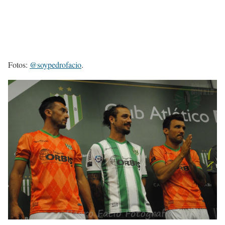
Fotos:
@soypedrofacio
.