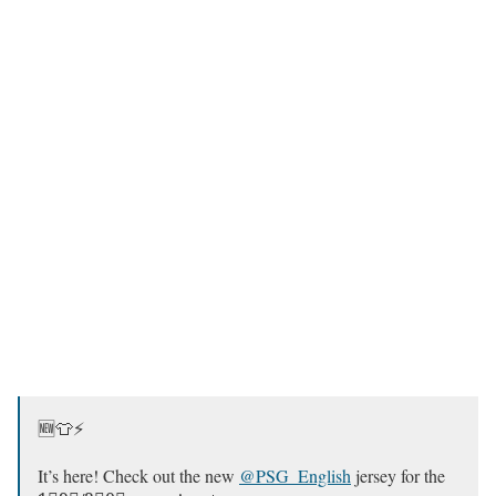
🆕👕⚡️
It’s here! Check out the new
@PSG_English
jersey for the