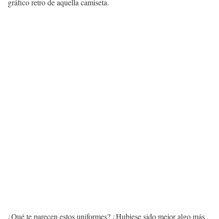
gráfico retro de aquella camiseta.
¿Qué te parecen estos uniformes? ¿Hubiese sido mejor algo más