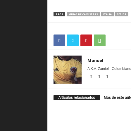
TAGS
GUIAS DE CAMISETAS
ITALIA
SERIE A
Manuel
A.K.A. Zamiel - Colombiano
Artículos relacionados
Más de este aut