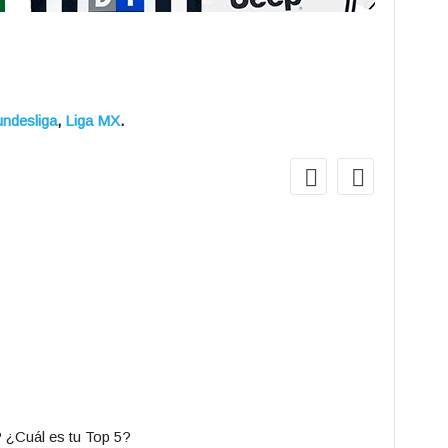
ndesliga
,
Liga MX
.
2
Bo
¿Cuál club
? ¿Cuál es tu Top 5?