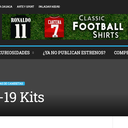
A CASACA
ARTE Y SPORT
PALADAR NEGRO
CURIOSIDADES
¿YA NO PUBLICAN ESTRENOS?
COMP
AS DE CAMISETAS
-19 Kits