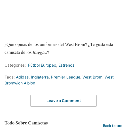
¿Qué opinas de los uniformes del West Brom? ¿Te gusta esta
camiseta de los
Baggies
?
Categories:
Fútbol Europeo
,
Estrenos
Tags:
Adidas
,
Inglaterra
,
Premier League
,
West Brom
,
West
Bromwich Albion
Leave a Comment
Todo Sobre Camisetas
Back to top