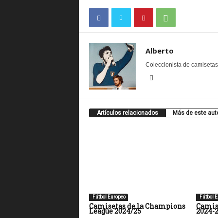
Alberto
Coleccionista de camisetas. 
Artículos relacionados
Más de este aut
Fútbol Europeo
Fútbol E
Camisetas de la Champions
Camise
League 2024/25
2024-