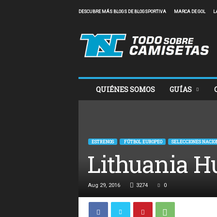
DESCUBRE MÁS BLOGS DE BLOGSPORTIVA
MARCA DE GOL
L
T
o
d
o
S
o
b
QUIÉNES SOMOS
GUÍAS
r
e
C
a
m
ESTRENOS
FÚTBOL EUROPEO
SELECCIONES NACIO
i
Lithuania H
s
e
t
a
Aug 29, 2016
3274
0
s