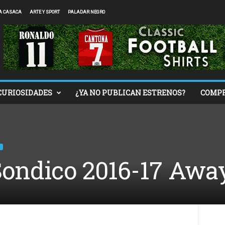
A CASACA
ARTE Y SPORT
PALADAR NEGRO
CURIOSIDADES
¿YA NO PUBLICAN ESTRENOS?
COMP
ondico 2016-17 Away