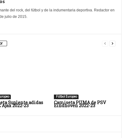
os
mante del rock, del fútbol y de la indumentaria deportiva. Redactor en
e julio de 2015.
or
uropeo
Fútbol Europeo
eta Suplente adidas
Camiseta PUMA de PSV
 Ajax 2022-23
Eindhoven 2022-23