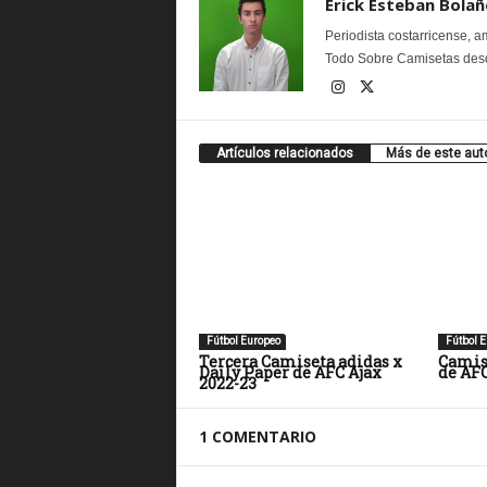
Erick Esteban Bolañ
Periodista costarricense, a
Todo Sobre Camisetas desd
Artículos relacionados
Más de este aut
Fútbol Europeo
Fútbol E
Tercera Camiseta adidas x
Camis
Daily Paper de AFC Ajax
de AFC
2022-23
1 COMENTARIO