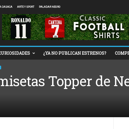
A CASACA
ARTE Y SPORT
PALADAR NEGRO
CURIOSIDADES
¿YA NO PUBLICAN ESTRENOS?
COMP
misetas Topper de Ne