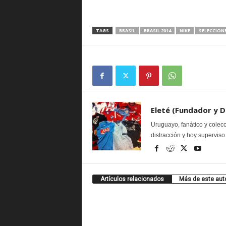
TAGS
BRASIL
BRASIL 2014
NIKE
SELECCION
Eleté (Fundador y D
Uruguayo, fanático y cole
distracción y hoy superviso 
Artículos relacionados
Más de este aut