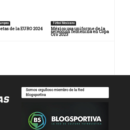
uropeo
Fútbol Mexicano
etas de la EURO 2024
México usa uniforme de la
selección femenina en Copa
Oro 2023
Somos orgulloso miembro de la Red
Blogsportiva