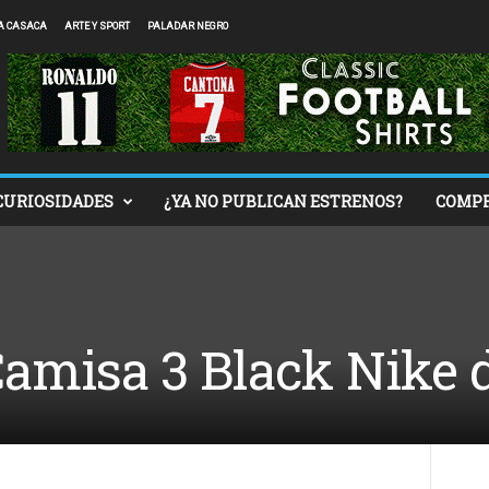
A CASACA
ARTE Y SPORT
PALADAR NEGRO
CURIOSIDADES
¿YA NO PUBLICAN ESTRENOS?
COMP
amisa 3 Black Nike d