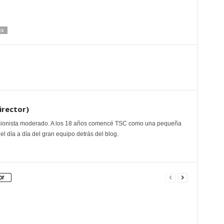
ES
irector)
ccionista moderado. A los 18 años comencé TSC como una pequeña
el día a día del gran equipo detrás del blog.
or