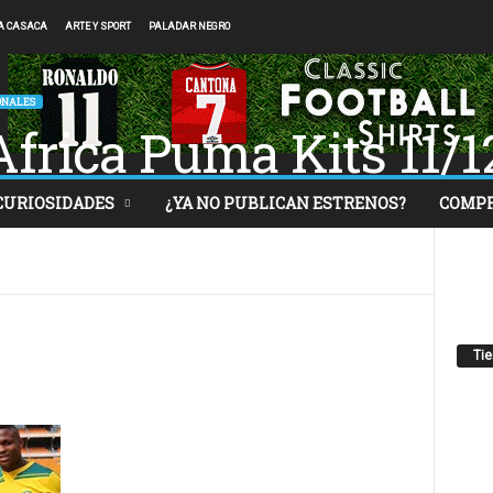
A CASACA
ARTE Y SPORT
PALADAR NEGRO
ONALES
frica Puma Kits 11/1
CURIOSIDADES
¿YA NO PUBLICAN ESTRENOS?
COMP
Ti