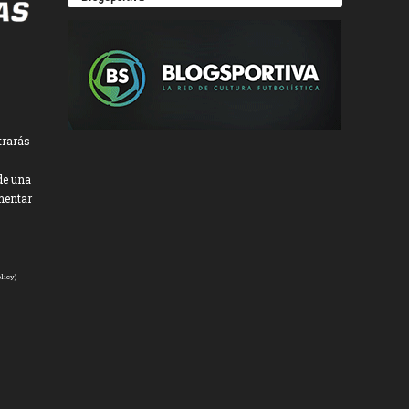
trarás
de una
mentar
licy
)