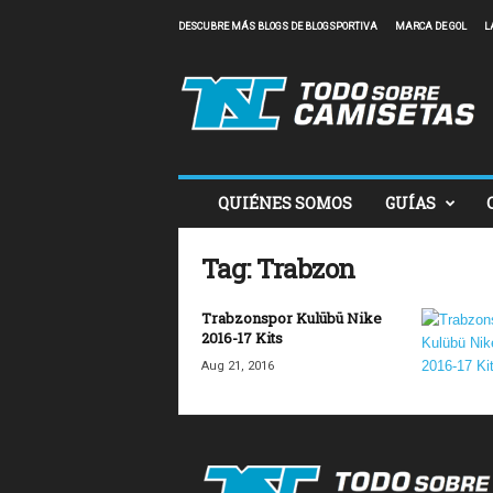
DESCUBRE MÁS BLOGS DE BLOGSPORTIVA
MARCA DE GOL
L
T
o
d
o
S
o
b
QUIÉNES SOMOS
GUÍAS
r
e
C
Tag: Trabzon
a
m
Trabzonspor Kulübü Nike
i
2016-17 Kits
s
Aug 21, 2016
e
t
a
s