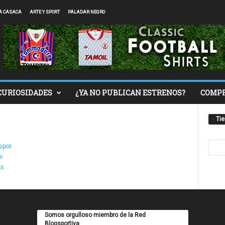
A CASACA
ARTE Y SPORT
PALADAR NEGRO
CURIOSIDADES
¿YA NO PUBLICAN ESTRENOS?
COMP
Ti
Somos orgulloso miembro de la Red
Blogsportiva