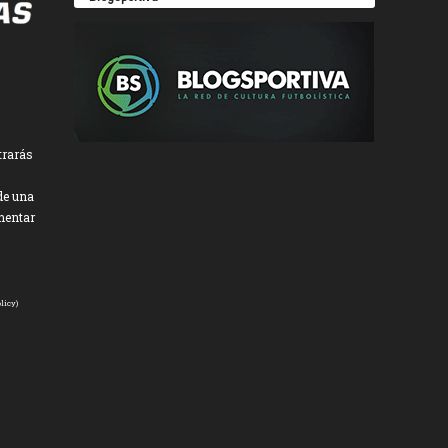
trarás
de una
mentar
licy
)