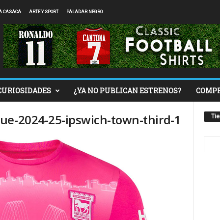
A CASACA
ARTE Y SPORT
PALADAR NEGRO
CURIOSIDADES
¿YA NO PUBLICAN ESTRENOS?
COMP
ue-2024-25-ipswich-town-third-1
Ti