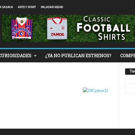
A CASACA
ARTE Y SPORT
PALADAR NEGRO
CURIOSIDADES
¿YA NO PUBLICAN ESTRENOS?
COMP
Ti