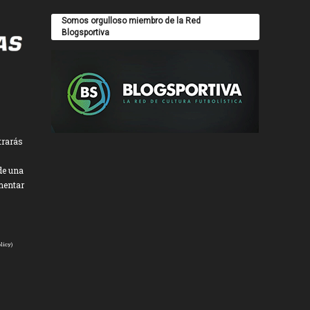
Somos orgulloso miembro de la Red
Blogsportiva
trarás
de una
mentar
licy
)