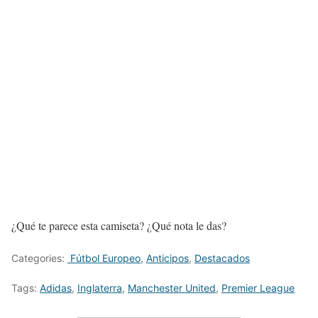
¿Qué te parece esta camiseta? ¿Qué nota le das?
Categories:
Fútbol Europeo
,
Anticipos
,
Destacados
Tags:
Adidas
,
Inglaterra
,
Manchester United
,
Premier League