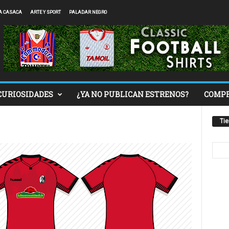
A CASACA
ARTE Y SPORT
PALADAR NEGRO
CURIOSIDADES
¿YA NO PUBLICAN ESTRENOS?
COMP
Ti