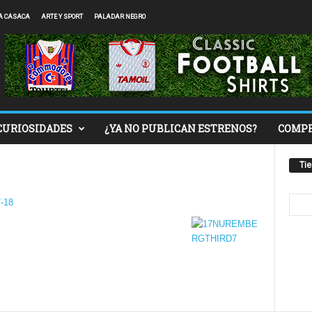
A CASACA
ARTE Y SPORT
PALADAR NEGRO
CURIOSIDADES
¿YA NO PUBLICAN ESTRENOS?
COMP
Ti