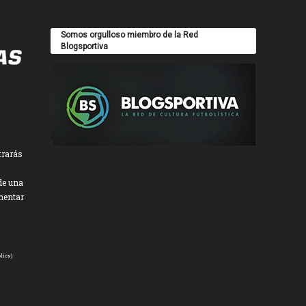
Somos orgulloso miembro de la Red
Blogsportiva
trarás
de una
mentar
licy
)