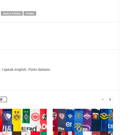
INGLATERRA
PUMA
I speak english. Parlo italiano.
or