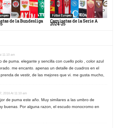
uropeo
Fútbol Europeo
tas de la Bundesliga
Camisetas de la Serie A
25
2024-25
At 11:10 am
 de puma. elegante y sencilla con cuello polo , color azul
orado. me encanto. apenas un detalle de cuadros en el
prenda de vestir, de las mejores que vi. me gusta mucho,
27, 2016 At 11:10 am
ejor de puma este año. Muy similares a las umbro de
y buenas. Por alguna razon, el escudo monocromo en