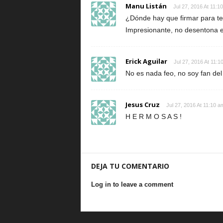
Manu Listán
Jul 27, 2016 At 11:1
¿Dónde hay que firmar para te
Impresionante, no desentona e
Erick Aguilar
Jul 27, 2016 At 11:1
No es nada feo, no soy fan de
Jesus Cruz
Jul 27, 2016 At 11:10 a
H E R M O S A S !
DEJA TU COMENTARIO
Log in to leave a comment