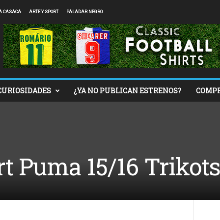
A CASACA
ARTE Y SPORT
PALADAR NEGRO
CURIOSIDADES
¿YA NO PUBLICAN ESTRENOS?
COMP
rt Puma 15/16 Trikot