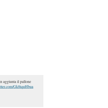
n aggiunta il pallone
itter.com/Gk8tquHbua