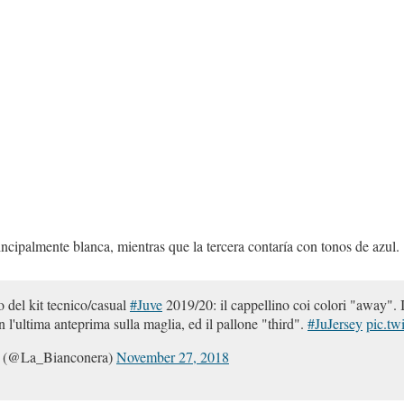
incipalmente blanca, mientras que la tercera contaría con tonos de azul.
o del kit tecnico/casual
#Juve
2019/20: il cappellino coi colori "away". I
 l'ultima anteprima sulla maglia, ed il pallone "third".
#JuJersey
pic.tw
a (@La_Bianconera)
November 27, 2018