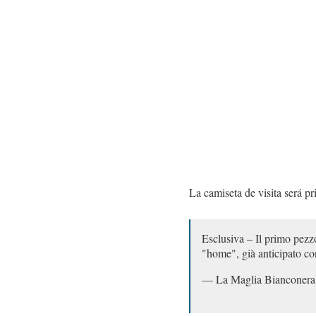
La camiseta de visita será pr
Esclusiva – Il primo pezz
"home", già anticipato con
— La Maglia Bianconer