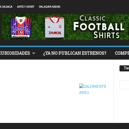
A CASACA
ARTE Y SPORT
PALADAR NEGRO
CURIOSIDADES
¿YA NO PUBLICAN ESTRENOS?
COMP
Ti