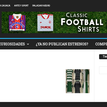
A CASACA
ARTE Y SPORT
PALADAR NEGRO
CURIOSIDADES
¿YA NO PUBLICAN ESTRENOS?
COMP
Ti