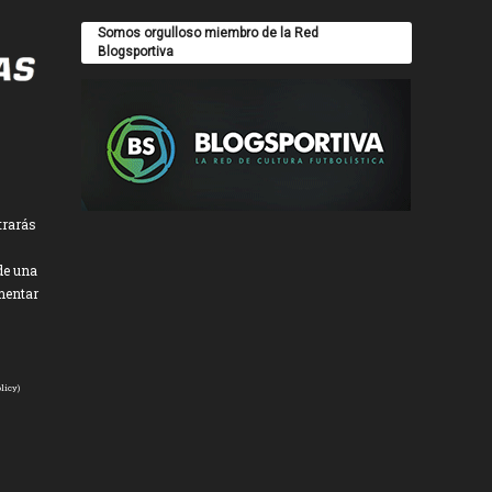
Somos orgulloso miembro de la Red
Blogsportiva
trarás
de una
mentar
licy
)