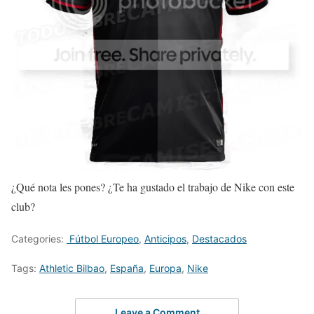
¿Qué nota les pones? ¿Te ha gustado el trabajo de Nike con este
club?
Categories:
Fútbol Europeo
,
Anticipos
,
Destacados
Tags:
Athletic Bilbao
,
España
,
Europa
,
Nike
Leave a Comment